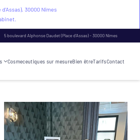
e d'Assas), 30000 Nîmes
abinet.
5 boulevard Alphonse Daudet (Place d'Assas) - 30000 Nîmes
s
Cosmeceutiques sur mesure
Bien être
Tarifs
Contact