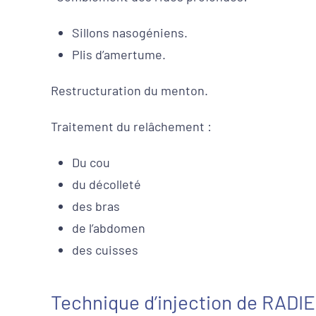
Sillons nasogéniens.
Plis d’amertume.
Restructuration du menton.
Traitement du relâchement :
Du cou
du décolleté
des bras
de l’abdomen
des cuisses
Technique d’injection de RADI